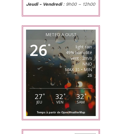
Jeudi - Vendredi
: 9h00 – 12h00
MÉTÉO À OUST
26
°
light rain
49% humidité
vent : 2m/s
NNO
MAX 31 • MIN
26
27
32
32
°
°
°
JEU
VEN
SAM
Temps à partir de OpenWeatherMap