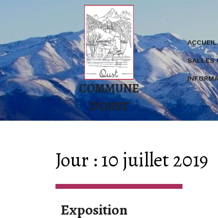
Skip
to
content
ACCUEIL
SALLES
INFORMA
COMMUNE
D'OUST
Jour :
10 juillet 2019
Exposition
Exposition