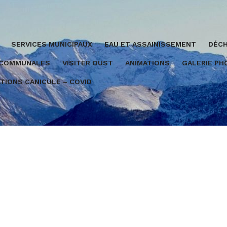
SERVICES MUNICIPAUX
EAU ET ASSAINISSEMENT
DÉCH
 COMMUNALES
VISITER OUST
ANIMATIONS
GALERIE P
TIONS CANICULE – COVID