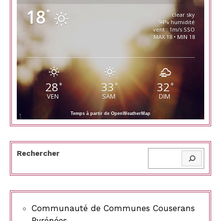
18
°
clear sky
94% humidité
vent : 1m/s SSO
MAX 18 • MIN 18
28
33
32
°
°
°
VEN
SAM
DIM
Temps à partir de OpenWeatherMap
Rechercher
Communauté de Communes Couserans
Pyrénées