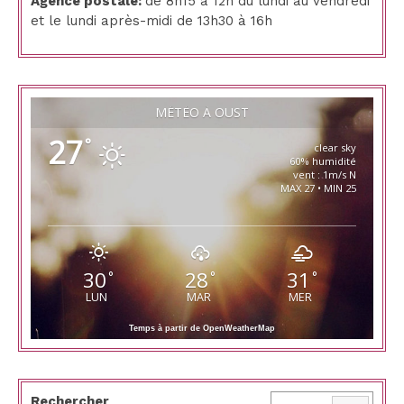
Agence postale:
de 8h15 à 12h du lundi au vendredi
et le lundi après-midi de 13h30 à 16h
MÉTÉO À OUST
27
°
clear sky
60% humidité
vent : 1m/s N
MAX 27 • MIN 25
30
28
31
°
°
°
LUN
MAR
MER
Temps à partir de OpenWeatherMap
Rechercher