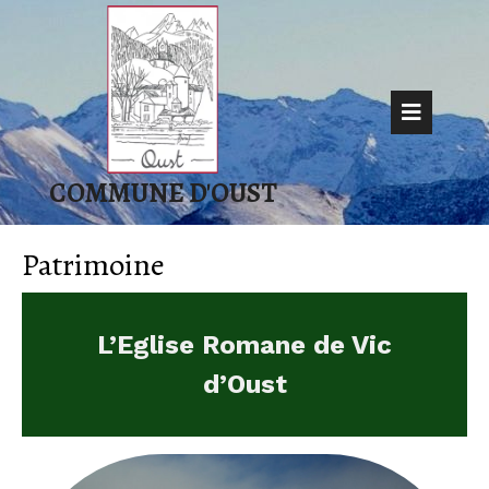
Skip
to
content
Op
But
COMMUNE D'OUST
Patrimoine
L’Eglise Romane de Vic
d’Oust