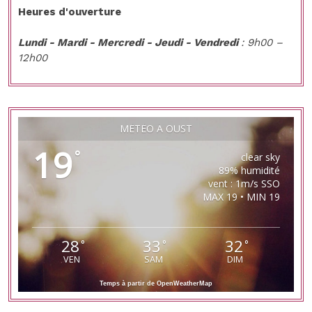
Heures d'ouverture
Lundi - Mardi - Mercredi - Jeudi - Vendredi
: 9h00 –
12h00
MÉTÉO À OUST
19
°
clear sky
89% humidité
vent : 1m/s SSO
MAX 19 • MIN 19
28
33
32
°
°
°
VEN
SAM
DIM
Temps à partir de OpenWeatherMap