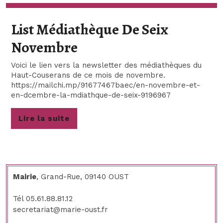
List Médiathèque De Seix
List
Novembre
Médiathèque
Voici le lien vers la newsletter des médiathèques du
Haut-Couserans de ce mois de novembre.
De
https://mailchi.mp/91677467baec/en-novembre-et-
en-dcembre-la-mdiathque-de-seix-9196967
Seix
Novembre
Lire
Lire la suite
la
suite
Mairie
, Grand-Rue, 09140 OUST
Tél 05.61.88.81.12
secretariat@marie-oust.fr