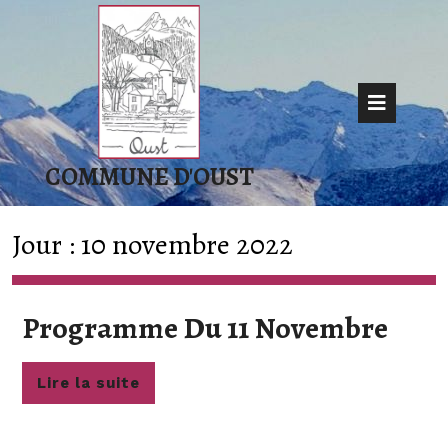
Skip
to
content
Op
But
COMMUNE D'OUST
Jour :
10 novembre 2022
Pro
Programme Du 11 Novembre
Du
Lire
Lire la suite
11
la
Nov
suite