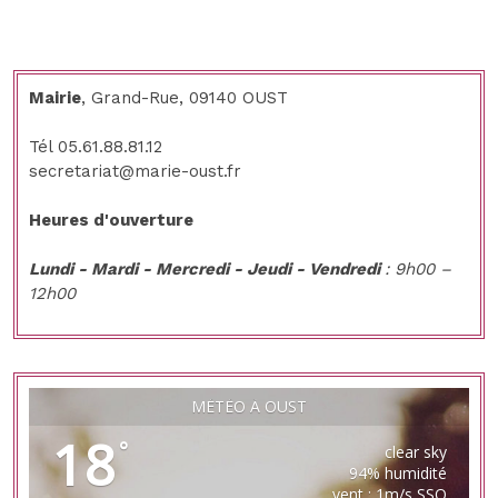
TROMBONES
suite
Mairie
, Grand-Rue, 09140 OUST
Tél 05.61.88.81.12
secretariat@marie-oust.fr
Heures d'ouverture
Lundi - Mardi - Mercredi - Jeudi - Vendredi
: 9h00 –
12h00
MÉTÉO À OUST
18
°
clear sky
94% humidité
vent : 1m/s SSO