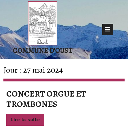
Skip
to
content
Op
But
COMMUNE D'OUST
Jour :
27 mai 2024
CONCERT ORGUE ET
CONCERT
TROMBONES
ORGUE
Lire
Lire la suite
ET
la