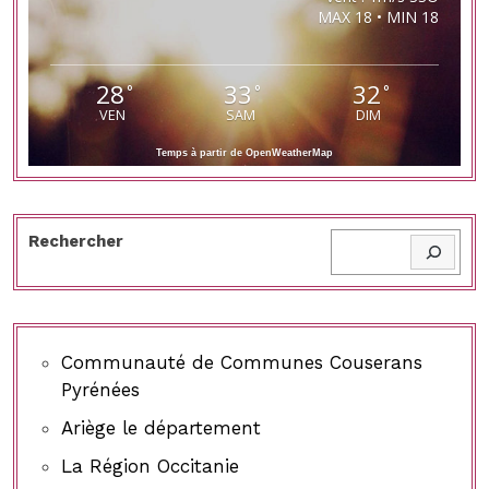
MAX 18 • MIN 18
28
33
32
°
°
°
VEN
SAM
DIM
Temps à partir de OpenWeatherMap
Rechercher
Communauté de Communes Couserans
Pyrénées
Ariège le département
La Région Occitanie