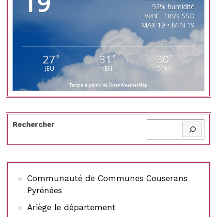
19
92% humidité
vent : 1m/s SSO
MAX 19 • MIN 19
27
31
30
°
°
°
JEU
VEN
SAM
Temps à partir de OpenWeatherMap
Rechercher
Communauté de Communes Couserans
Pyrénées
Ariège le département