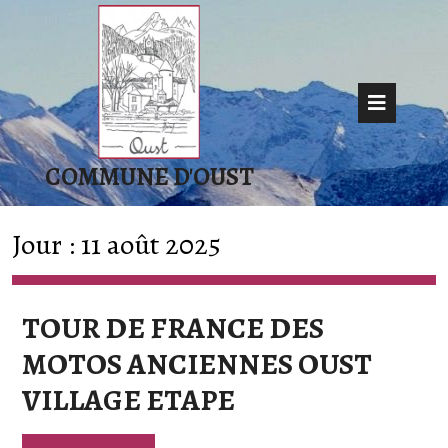
Skip
to
content
Op
But
COMMUNE D'OUST
Jour :
11 août 2025
TOUR DE FRANCE DES
MOTOS ANCIENNES OUST
TOUR
VILLAGE ETAPE
DE