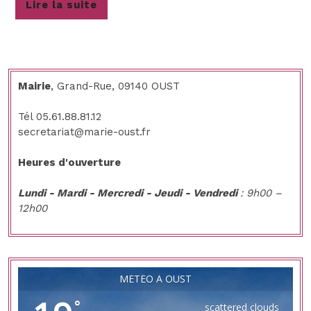
Lire
Lire la suite
FRANCE
la
DES
suite
MOTOS
ANCIENNES
Mairie
, Grand-Rue, 09140 OUST
OUST
Tél 05.61.88.81.12
secretariat@marie-oust.fr
VILLAGE
ETAPE
Heures d'ouverture
Lundi - Mardi - Mercredi - Jeudi - Vendredi
: 9h00 –
12h00
MÉTÉO À OUST
°
scattered clouds