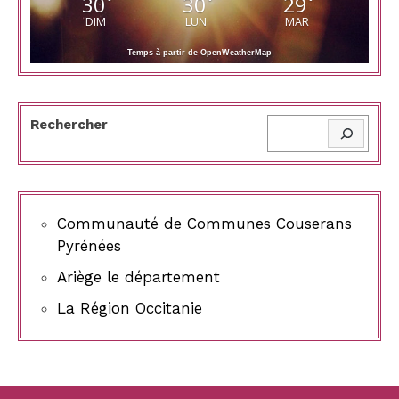
30
30
29
°
°
°
DIM
LUN
MAR
Temps à partir de OpenWeatherMap
Rechercher
Communauté de Communes Couserans
Pyrénées
Ariège le département
La Région Occitanie