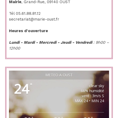
Mairie
, Grand-Rue, 09140 OUST
Tél 05.61.88.81.12
secretariat@marie-oust.fr
Heures d'ouverture
Lundi - Mardi - Mercredi - Jeudi - Vendredi
: 9h00 –
12h00
MÉTÉO À OUST
24
°
clear sky
66% humidité
vent : 3m/s S
MAX 24 • MIN 24