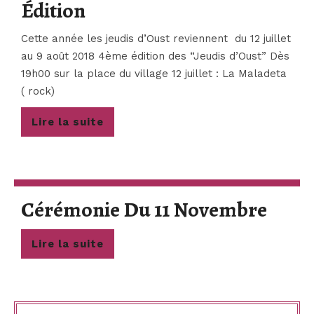
Les
Édition
Jeudis
Cette année les jeudis d’Oust reviennent du 12 juillet
D’Oust
au 9 août 2018 4ème édition des “Jeudis d’Oust” Dès
19h00 sur la place du village 12 juillet : La Maladeta
2018
( rock)
–
Lire
Lire la suite
4ème
la
suite
Édition
Céré
Cérémonie Du 11 Novembre
Du
Lire
Lire la suite
11
la
suite
Nove