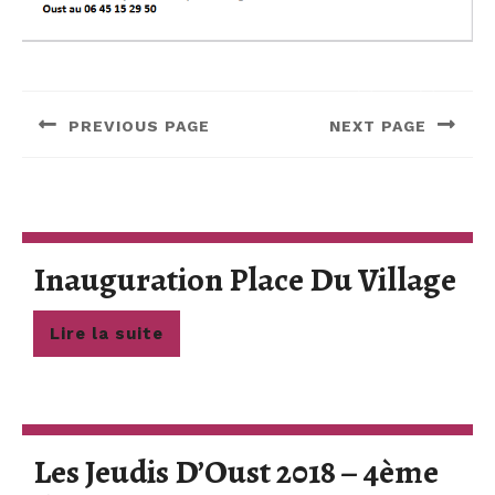
Navigation
de
PREVIOUS PAGE
NEXT PAGE
l’article
Previous
Next
post:
post:
In
Inauguration Place Du Village
Pl
Lire
Lire la suite
D
la
suite
Vi
Les Jeudis D’Oust 2018 – 4ème