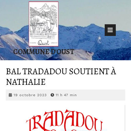
Skip
to
content
Op
But
COMMUNE D'OUST
BAL TRADADOU SOUTIENT À
NATHALIE
19
19 octobre 2023
11 h 47 min
octobre
2023