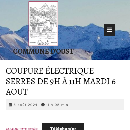
Skip
to
content
Op
But
COMMUNE D'OUST
COUPURE ÉLECTRIQUE
SERRES DE 9H À 11H MARDI 6
AOUT
5
5 août 2024
11 h 08 min
août
2024
coupure-enedis
Télécharger