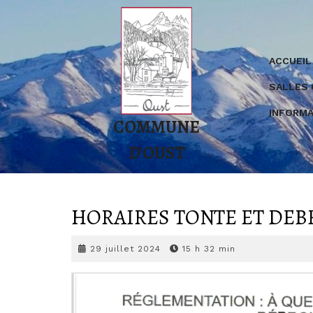
Skip
to
content
ACCUEIL
SALLES
INFORMA
COMMUNE
D'OUST
HORAIRES TONTE ET DEB
29
29 juillet 2024
15 h 32 min
juillet
2024