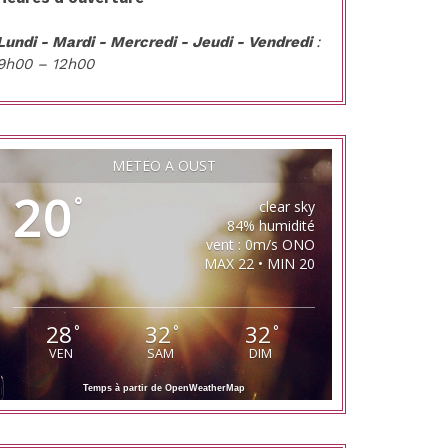
Lundi - Mardi - Mercredi - Jeudi - Vendredi
:
9h00 – 12h00
MÉTÉO À OUST
20
°
clear sky
84% humidité
vent : 0m/s ONO
MAX 22 • MIN 20
28
32
32
°
°
°
VEN
SAM
DIM
Temps à partir de OpenWeatherMap