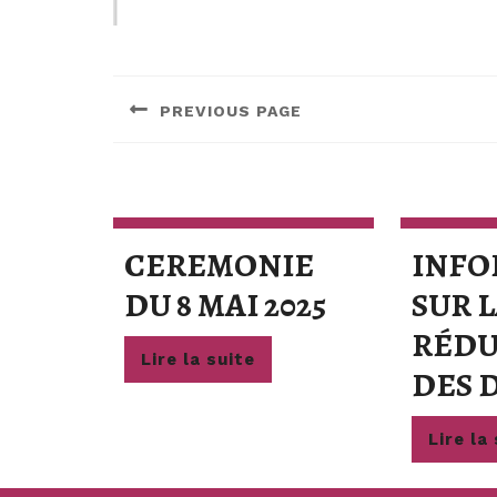
Navigation
de
PREVIOUS PAGE
l’article
Previous
post:
CEREMONIE
INFO
CEREMONI
DU 8 MAI 2025
SUR 
DU
RÉDU
Lire
Lire la suite
8
DES 
la
suite
MAI
Lire la
2025