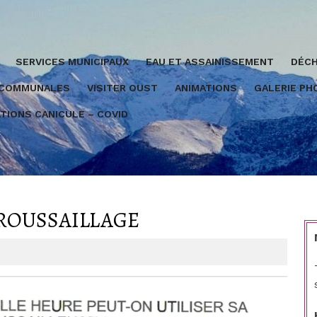
SERVICES MUNICIPAUX
EAU ET ASSAINISSEMENT
DÉCH
 COMMUNALES
VISITER OUST
ANIMATIONS
GALERIE P
TIONS CANICULE – COVID
ROUSSAILLAGE