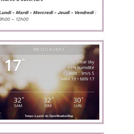
Lundi - Mardi - Mercredi - Jeudi - Vendredi
:
9h00 – 12h00
MÉTÉO À OUST
17
°
clear sky
88% humidité
vent : 3m/s S
MAX 19 • MIN 17
32
32
30
°
°
°
SAM
DIM
LUN
Temps à partir de OpenWeatherMap