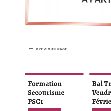
Navigation
de
PREVIOUS PAGE
l’article
Previous
post:
Formation
Bal T
Secourisme
Vendr
Formation
PSC1
Févri
Secourisme