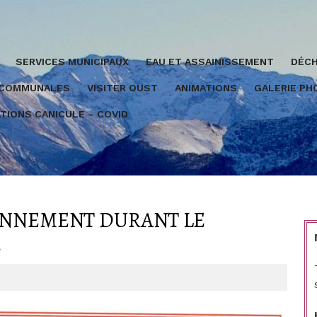
SERVICES MUNICIPAUX
EAU ET ASSAINISSEMENT
DÉCH
 COMMUNALES
VISITER OUST
ANIMATIONS
GALERIE P
TIONS CANICULE – COVID
ONNEMENT DURANT LE
E