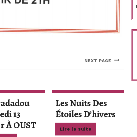
NEXT PAGE
Next
post:
radadou
Les Nuits Des
Les
edi 13
Étoiles D’hivers
Bal
Nuits
er À OUST
Lire
Lire la suite
Tradadou
Des
la