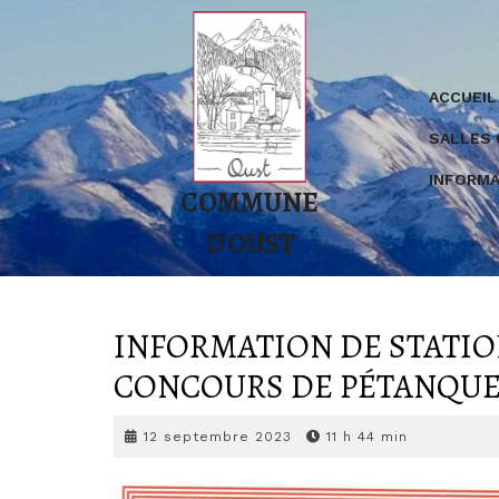
Skip
to
content
ACCUEIL
SALLES
INFORMA
COMMUNE
D'OUST
INFORMATION DE STATI
CONCOURS DE PÉTANQU
12
12 septembre 2023
11 h 44 min
septembre
2023