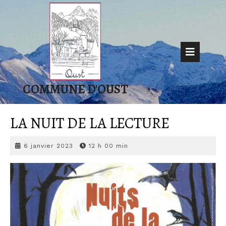
Skip
to
content
Op
But
COMMUNE D'OUST
LA NUIT DE LA LECTURE
6
6 janvier 2023
12 h 00 min
janvier
2023