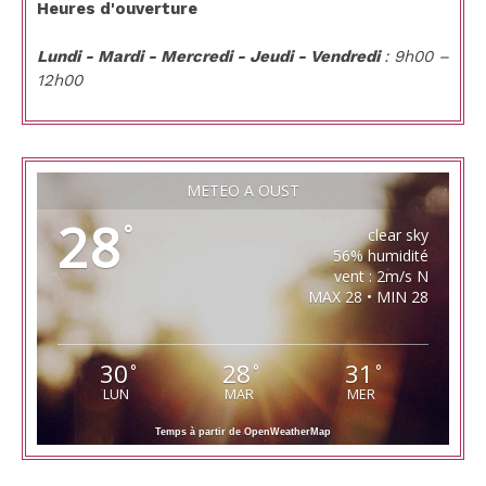
Heures d'ouverture
Lundi - Mardi - Mercredi - Jeudi - Vendredi
: 9h00 –
12h00
MÉTÉO À OUST
28
°
clear sky
56% humidité
vent : 2m/s N
MAX 28 • MIN 28
30
28
31
°
°
°
LUN
MAR
MER
Temps à partir de OpenWeatherMap