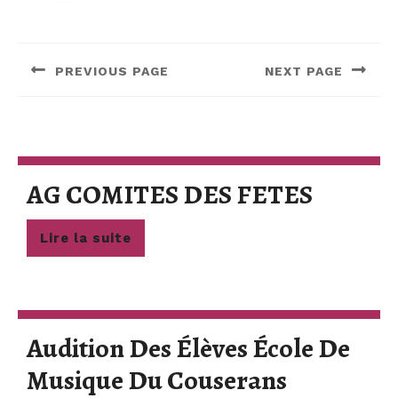
Navigation
de
PREVIOUS PAGE
NEXT PAGE
l’article
Previous
Next
post:
post:
AG
AG COMITES DES FETES
COMIT
Lire
Lire la suite
DES
la
suite
FETES
Audition Des Élèves École De
Audition
Musique Du Couserans