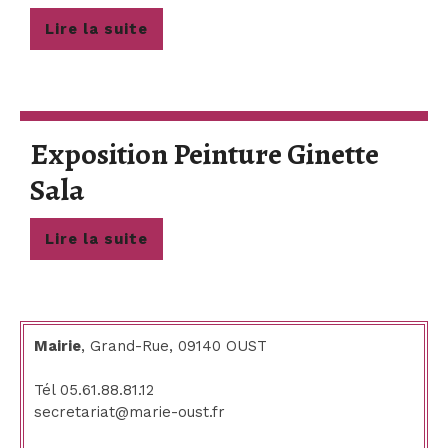
Des
Lire
Lire la suite
Élèves
la
suite
École
De
Exposition Peinture Ginette
Musique
Exposition
Sala
Du
Peinture
Couseran
Lire
Lire la suite
Ginette
la
suite
Sala
Mairie
, Grand-Rue, 09140 OUST
Tél 05.61.88.81.12
secretariat@marie-oust.fr