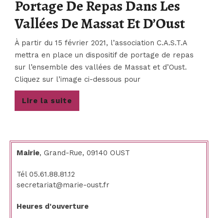
Portage De Repas Dans Les
GARBET
Port
Vallées De Massat Et D’Oust
De
À partir du 15 février 2021, l’association C.A.S.T.A
Repa
mettra en place un dispositif de portage de repas
sur l’ensemble des vallées de Massat et d’Oust.
Dans
Cliquez sur l’image ci-dessous pour
Les
Lire
Lire la suite
Vallé
la
suite
De
Mass
Mairie
, Grand-Rue, 09140 OUST
Et
Tél 05.61.88.81.12
D’Ou
secretariat@marie-oust.fr
Heures d'ouverture