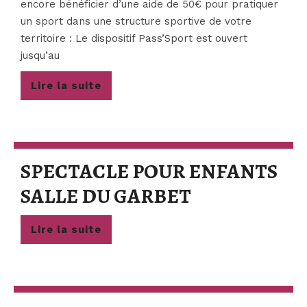
encore bénéficier d’une aide de 50€ pour pratiquer
un sport dans une structure sportive de votre
territoire : Le dispositif Pass’Sport est ouvert
jusqu’au
Lire
Lire la suite
la
suite
SPECTACLE POUR ENFANTS
SPECTACLE
SALLE DU GARBET
POUR
Lire
Lire la suite
ENFANTS
la
suite
SALLE
DU