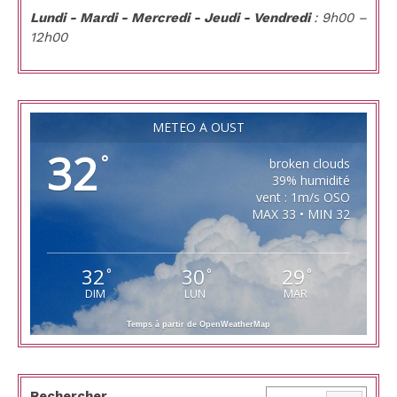
Lundi - Mardi - Mercredi - Jeudi - Vendredi
: 9h00 –
12h00
MÉTÉO À OUST
32
°
broken clouds
39% humidité
vent : 1m/s OSO
MAX 33 • MIN 32
32
30
29
°
°
°
DIM
LUN
MAR
Temps à partir de OpenWeatherMap
Rechercher