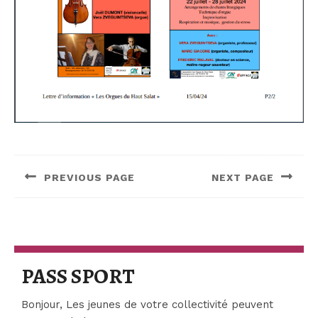
Navigation
de
PREVIOUS PAGE
NEXT PAGE
l’article
Previous
Next
post:
post:
PASS
PASS SPORT
SPORT
Bonjour, Les jeunes de votre collectivité peuvent