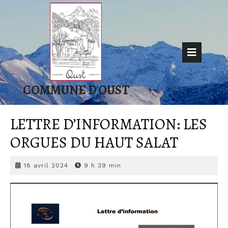
Skip
to
content
Op
But
COMMUNE D'OUST
LETTRE D’INFORMATION: LES
ORGUES DU HAUT SALAT
18
18 avril 2024
9 h 39 min
avril
2024