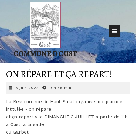
Skip
to
content
Op
But
COMMUNE D'OUST
ON RÉPARE ET ÇA REPART!
15
15 juin 2022
10 h 55 min
juin
2022
La Ressourcerie du Haut-Salat organise une journée
intitulée « on répare
et ça repart » le DIMANCHE 3 JUILLET à partir de 11h
à Oust, à la salle
du Garbet.