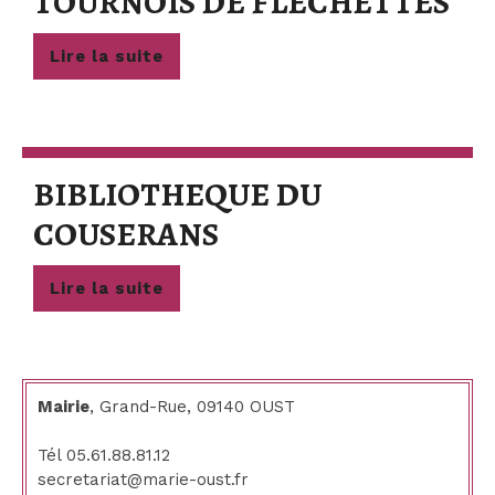
TO
TOURNOIS DE FLECHETTES
DE
Lire
Lire la suite
FL
la
suite
BIBLIOTHEQUE DU
BIBLIOTHEQUE
COUSERANS
DU
Lire
Lire la suite
COUSERANS
la
suite
Mairie
, Grand-Rue, 09140 OUST
Tél 05.61.88.81.12
secretariat@marie-oust.fr