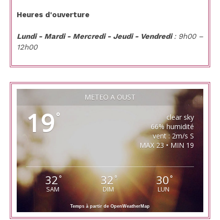
Heures d'ouverture
Lundi - Mardi - Mercredi - Jeudi - Vendredi
: 9h00 –
12h00
MÉTÉO À OUST
19
°
clear sky
66% humidité
vent : 2m/s S
MAX 23 • MIN 19
32
32
30
°
°
°
SAM
DIM
LUN
Temps à partir de OpenWeatherMap