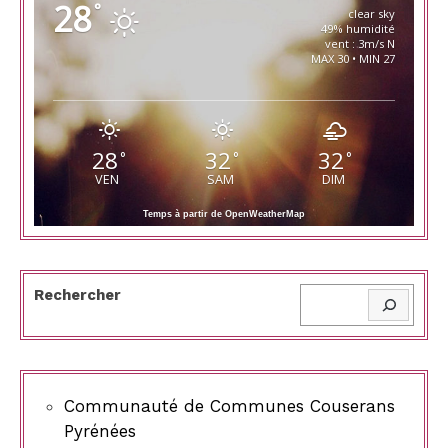
28
°
clear sky
49% humidité
vent : 3m/s N
MAX 30 • MIN 27
28
32
32
°
°
°
VEN
SAM
DIM
Temps à partir de OpenWeatherMap
Rechercher
Communauté de Communes Couserans
Pyrénées