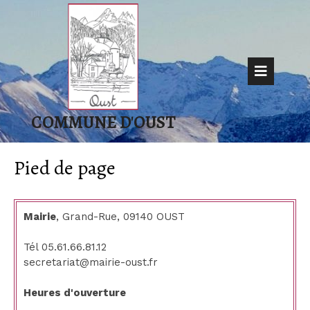
Skip
to
content
Op
But
COMMUNE D'OUST
Pied de page
Mairie
, Grand-Rue, 09140 OUST
Tél 05.61.66.81.12
secretariat@mairie-oust.fr
Heures d'ouverture