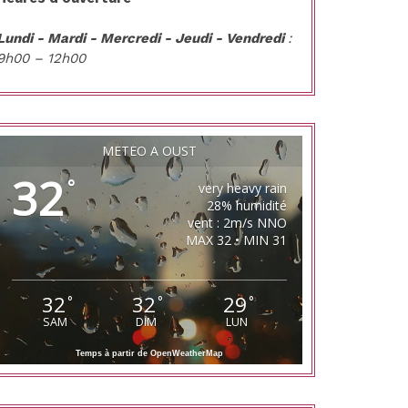
Lundi - Mardi - Mercredi - Jeudi - Vendredi
:
9h00 – 12h00
MÉTÉO À OUST
32
°
very heavy rain
28% humidité
vent : 2m/s NNO
MAX 32 • MIN 31
32
32
29
°
°
°
SAM
DIM
LUN
Temps à partir de OpenWeatherMap