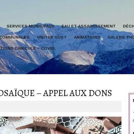
SERVICES MUNICIPAUX
EAU ET ASSAINISSEMENT
DÉCH
 COMMUNALES
VISITER OUST
ANIMATIONS
GALERIE P
TIONS CANICULE – COVID
MOSAÏQUE – APPEL AUX DONS