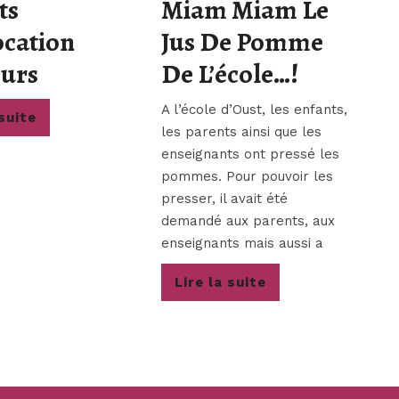
ts
Miam Miam Le
cation
Jus De Pomme
Décrets
Miam
eurs
De L’école…!
Convocation
Miam
A l’école d’Oust, les enfants,
Lire
 suite
Électeurs
Le
les parents ainsi que les
la
enseignants ont pressé les
suite
Jus
pommes. Pour pouvoir les
De
presser, il avait été
demandé aux parents, aux
Pomme
enseignants mais aussi a
De
Lire
Lire la suite
L’école…!
la
suite