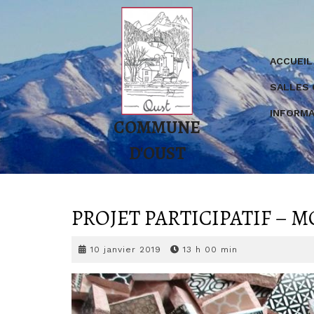
Skip
to
content
ACCUEIL
SALLES
INFORMA
COMMUNE
D'OUST
PROJET PARTICIPATIF – 
10
10 janvier 2019
13 h 00 min
janvier
2019