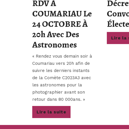
RDV À
Décre
COUMARIAU Le
Convo
24 OCTOBRE À
Élect
20h Avec Des
Lire la
RDV
Astronomes
À
« Rendez vous demain soir à
COUMARIAU
Coumariau vers 20h afin de
suivre les derniers instants
Le
de la Comète C2023A3 avec
24
les astronomes pour la
photographier avant son
OCTOBRE
retour dans 80 000ans. »
À
Lire
Lire la suite
20h
la
Avec
suite