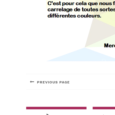
Navigation
de
PREVIOUS PAGE
l’article
Previous
post: