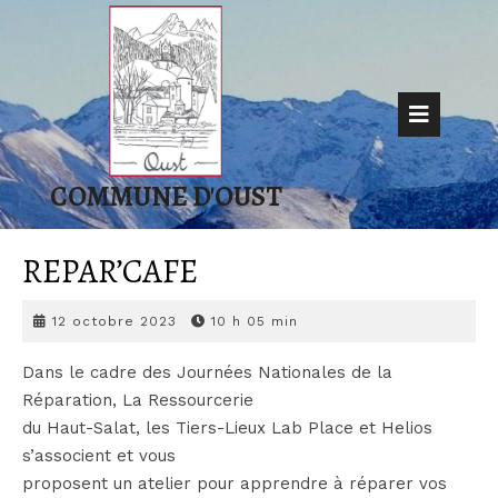
Skip
to
content
Op
But
COMMUNE D'OUST
REPAR’CAFE
12
12 octobre 2023
10 h 05 min
octobre
2023
Dans le cadre des Journées Nationales de la
Réparation, La Ressourcerie
du Haut-Salat, les Tiers-Lieux Lab Place et Helios
s’associent et vous
proposent un atelier pour apprendre à réparer vos