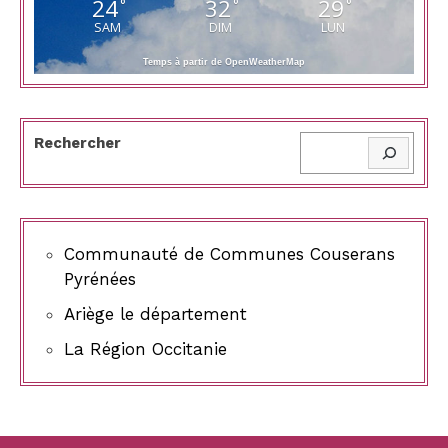
24
32
29
°
°
°
SAM
DIM
LUN
Temps à partir de OpenWeatherMap
Rechercher
Communauté de Communes Couserans
Pyrénées
Ariège le département
La Région Occitanie