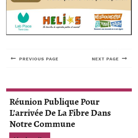
Navigation
de
PREVIOUS PAGE
NEXT PAGE
l’article
Previous
Next
post:
post:
Réunion Publique Pour
L’arrivée De La Fibre Dans
Réunion
Notre Commune
Publique