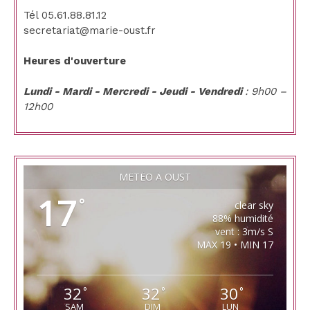
Le
Tél 05.61.88.81.12
Cous
secretariat@marie-oust.fr
Heures d'ouverture
Lundi - Mardi - Mercredi - Jeudi - Vendredi
: 9h00 –
12h00
MÉTÉO À OUST
17
°
clear sky
88% humidité
vent : 3m/s S
MAX 19 • MIN 17
32
32
30
°
°
°
SAM
DIM
LUN