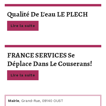
Quali
Qualité De L’eau LE PLECH
De
Lire
Lire la suite
L’eau
la
suite
LE
PLEC
FRANCE SERVICES Se
FRA
Déplace Dans Le Couserans!
SER
Lire
Lire la suite
Se
la
suite
Dépl
Dan
Mairie
, Grand-Rue, 09140 OUST