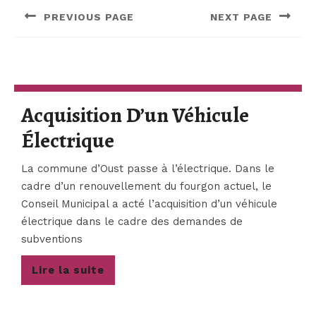
de
PREVIOUS PAGE
NEXT PAGE
l’article
Previous
Next
post:
post:
Acquisition D’un Véhicule
Acquisition
Électrique
D’un
La commune d’Oust passe à l’électrique. Dans le
Véhicule
cadre d’un renouvellement du fourgon actuel, le
Conseil Municipal a acté l’acquisition d’un véhicule
Électrique
électrique dans le cadre des demandes de
subventions
Lire
Lire la suite
la
suite