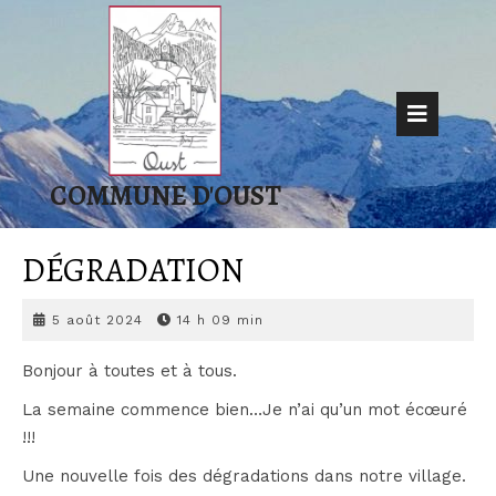
Skip
to
content
Op
But
COMMUNE D'OUST
DÉGRADATION
5
5 août 2024
14 h 09 min
août
2024
Bonjour à toutes et à tous.
La semaine commence bien…Je n’ai qu’un mot écœuré
!!!
Une nouvelle fois des dégradations dans notre village.