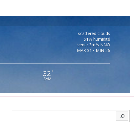
scattered clouds
51% humidité
vent : 3m/s NNO
MAX 31 • MIN 26
32
°
SAM