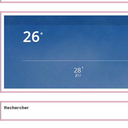
26
°
28
°
JEU
Rechercher