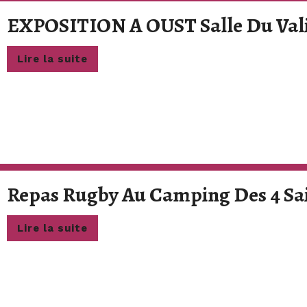
EXPOSITION A OUST Salle Du Val
Lire
Lire la suite
la
suite
Repas Rugby Au Camping Des 4 Sa
Lire
Lire la suite
la
suite