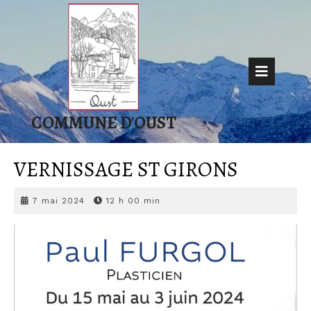
Skip
to
content
Op
But
COMMUNE D'OUST
VERNISSAGE ST GIRONS
7
7 mai 2024
12 h 00 min
mai
2024