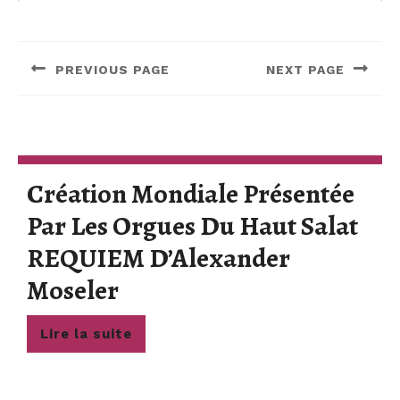
Navigation
de
PREVIOUS PAGE
NEXT PAGE
l’article
Previous
Next
post:
post:
Création Mondiale Présentée
Par Les Orgues Du Haut Salat
REQUIEM D’Alexander
Création
Moseler
Mondiale
Lire
Lire la suite
Présentée
la
suite
Par