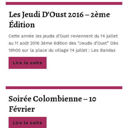
Les
Les Jeudi D’Oust 2016 – 2ème
Orgues
Les
Édition
Du
Jeudi
Haut
Cette année les jeudis d’Oust reviennent du 14 juillet
D’Oust
au 11 août 2016 3ème édition des “Jeudis d’Oust” Dès
Salat
19h00 sur la place du village 14 juillet : Les Bandas
2016
REQUIEM
–
Lire
Lire la suite
D’Alexander
la
2ème
Moseler
suite
Édition
Soirée Colombienne – 10
Soirée
Février
Colombienne
Lire
Lire la suite