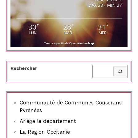
MAX 28 • MIN 27
30
28
31
°
°
°
LUN
MAR
MER
Temps à partir de OpenWeatherMap
Rechercher
Communauté de Communes Couserans
Pyrénées
Ariège le département
La Région Occitanie