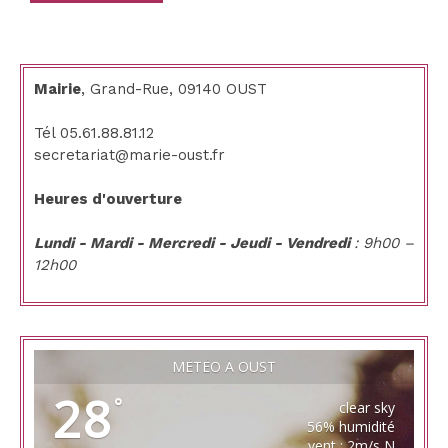
–
la
suite
10
Février
Mairie
, Grand-Rue, 09140 OUST
Tél 05.61.88.81.12
secretariat@marie-oust.fr
Heures d'ouverture
Lundi - Mardi - Mercredi - Jeudi - Vendredi
: 9h00 –
12h00
MÉTÉO À OUST
28
°
clear sky
56% humidité
vent : 2m/s N