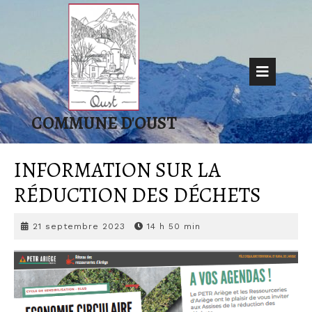
Skip
to
content
Op
But
COMMUNE D'OUST
INFORMATION SUR LA
RÉDUCTION DES DÉCHETS
21
21 septembre 2023
14 h 50 min
septembre
2023