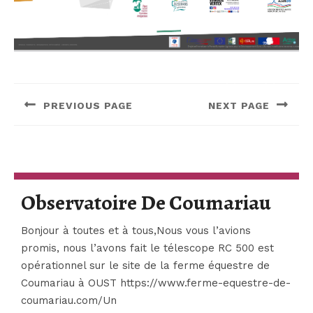
Navigation
de
PREVIOUS PAGE
NEXT PAGE
l’article
Previous
Next
post:
post:
Obse
Observatoire De Coumariau
De
Bonjour à toutes et à tous,Nous vous l’avions
Cou
promis, nous l’avons fait le télescope RC 500 est
opérationnel sur le site de la ferme équestre de
Coumariau à OUST https://www.ferme-equestre-de-
coumariau.com/Un