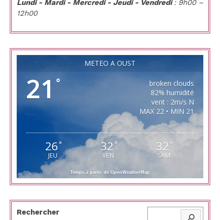
Lundi - Mardi - Mercredi - Jeudi - Vendredi
: 9h00 –
12h00
MÉTÉO À OUST
21
°
broken clouds
82% humidité
vent : 2m/s N
MAX 22 • MIN 21
26
32
32
°
°
°
JEU
VEN
SAM
Temps à partir de OpenWeatherMap
Rechercher