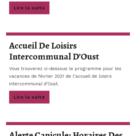
Lire
Lire la suite
la
suite
Accueil De Loisirs
Accueil
Intercommunal D’Oust
De
Vous trouverez ci-dessous le programme pour les
Loisirs
vacances de février 2021 de l’accueil de loisirs
intercommunal d’Oust.
Interco
D’Oust
Lire
Lire la suite
la
suite
Alerte Canicule: Horaires Des