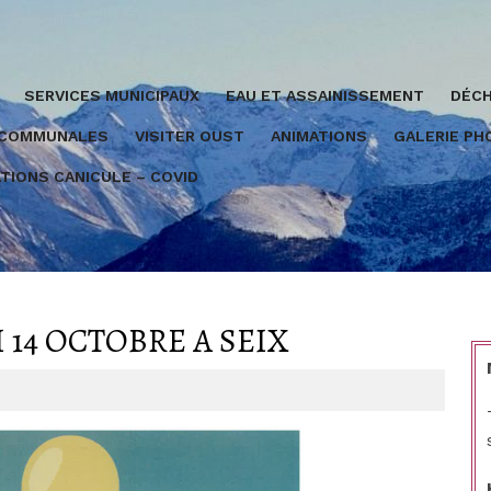
SERVICES MUNICIPAUX
EAU ET ASSAINISSEMENT
DÉCH
 COMMUNALES
VISITER OUST
ANIMATIONS
GALERIE P
TIONS CANICULE – COVID
 14 OCTOBRE A SEIX