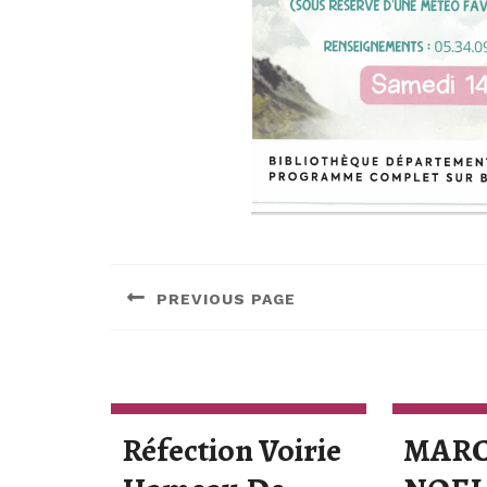
Navigation
de
PREVIOUS PAGE
l’article
Previous
post:
Réfection Voirie
MARC