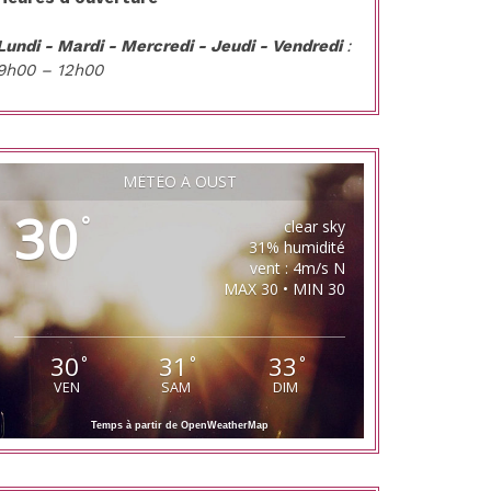
Lundi - Mardi - Mercredi - Jeudi - Vendredi
:
9h00 – 12h00
MÉTÉO À OUST
30
°
clear sky
31% humidité
vent : 4m/s N
MAX 30 • MIN 30
30
31
33
°
°
°
VEN
SAM
DIM
Temps à partir de OpenWeatherMap