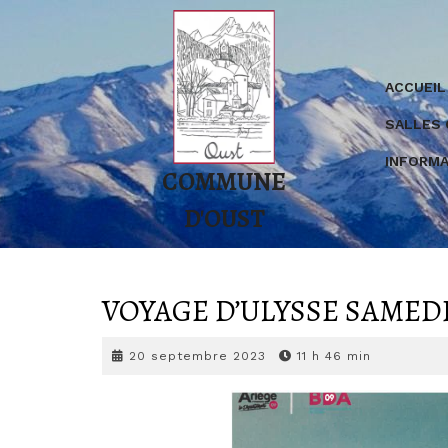
Skip
to
content
ACCUEIL
SALLES
INFORMA
COMMUNE
D'OUST
VOYAGE D’ULYSSE SAMEDI
20
20 septembre 2023
11 h 46 min
septembre
2023